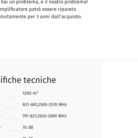
 hai un problema, è il nostro problema!
amplificatore potrà essere riparato
atuitamente per 3 anni dall'acquisto.
ifiche tecniche
a
1200 m²
e
831-861,2500-2570 MHz
e
791-821,2620-2690 MHz
o
70 dB