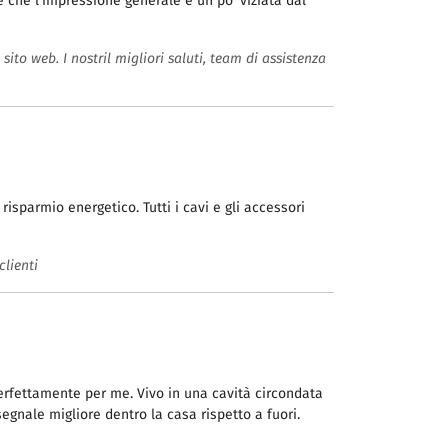
 che l'impressione generale è un po' viziata dal
sito web. I nostril migliori saluti, team di assistenza
isparmio energetico. Tutti i cavi e gli accessori
clienti
erfettamente per me. Vivo in una cavità circondata
gnale migliore dentro la casa rispetto a fuori.