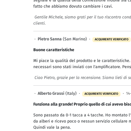
segnale e la qualità della connessione mobile sia c
fatto che abbiamo dovuto cambiare i cavi.
Gentile Michele, siamo grati per il tuo riscontro condi
clienti.
·
Pietro Sanna
(San Marino) ·
ACQUIRENTE VERIFICATO
Buone caratteristiche
Mi piace la qualità del prodotto e le caratteristiche
necessari sono stati inviati con l'amplificatore. Pen
Ciao Pietro, grazie per la recensione. Siamo lieti di s
·
Alberto Grassi
(Italy) ·
·
14
ACQUIRENTE VERIFICATO
Funziona alla grande! Proprio quello di cui avevo bi
Sono passato da 0-1 tacca a 4 tacche. Ho montato l'
da alberi e ricevo poco o nessun servizio cellulare
Quindi vale la pena.