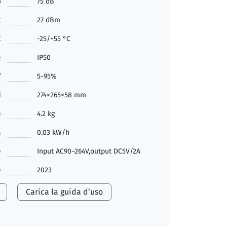
o
75 dB
t
27 dBm
C
-25/+55 °C
e
IP50
’
5-95%
i
274×265×58 mm
e
4.2 kg
a
0.03 kW/h
e
Input AC90~264V,output DC5V/2A
e
2023
Carica la guida d’uso