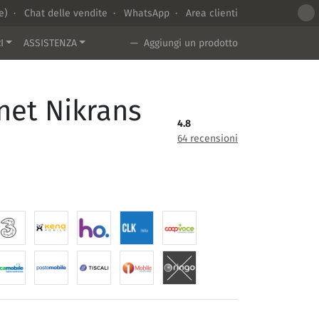
te) ·
Chat delle vendite
·
WhatsApp
·
Area clienti
I
ASSISTENZA
— Aggiungi un prodotto
rnet Nikrans
4.8
64 recensioni