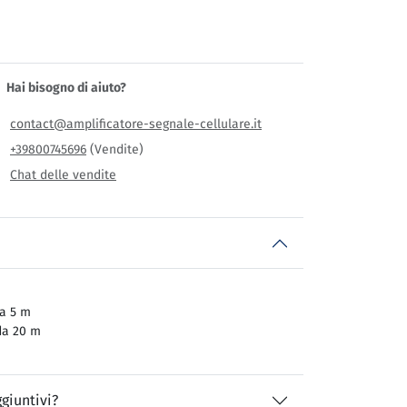
Hai bisogno di aiuto?
contact@amplificatore-segnale-cellulare.it
+39800745696
(Vendite)
Chat delle vendite
a 5 m
da 20 m
giuntivi?