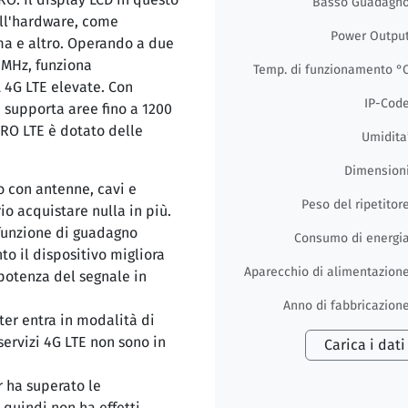
Basso Guadagn
ull'hardware, come
Power Outpu
ema e altro. Operando a due
 MHz, funziona
Temp. di funzionamento °
t 4G LTE elevate. Con
IP-Cod
 supporta aree fino a 1200
PRO LTE è dotato delle
Umidita
Dimension
 con antenne, cavi e
Peso del ripetitor
o acquistare nulla in più.
funzione di guadagno
Consumo di energi
o il dispositivo migliora
Aparecchio di alimentazion
potenza del segnale in
Anno di fabbricazion
ter entra in modalità di
servizi 4G LTE non sono in
Carica i dati
r ha superato le
 quindi non ha effetti