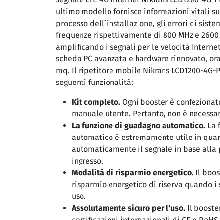
ultimo modello fornisce informazioni vitali s
processo dell`installazione, gli errori di sist
frequenze rispettivamente di 800 MHz e 2600
amplificando i segnali per le velocità Interne
scheda PC avanzata e hardware rinnovato, ora
mq. Il ripetitore mobile Nikrans LCD1200-4G-
seguenti funzionalità:
Kit completo.
Ogni booster è confezionato
manuale utente. Pertanto, non è necessari
La funzione di guadagno automatico.
La 
automatico è estremamente utile in quant
automaticamente il segnale in base alla 
ingresso.
Modalità di risparmio energetico.
Il boos
risparmio energetico di riserva quando i 
uso.
Assolutamente sicuro per l'uso.
Il booste
certificazioni internazionali di CE e RoHS,