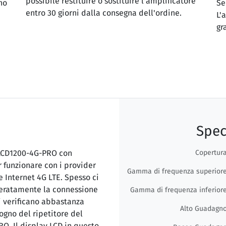
possibile restituire o sostituire l'amplificatore
no
Se
entro 30 giorni dalla consegna dell'ordine.
L'
gr
Spec
 LCD1200-4G-PRO con
Copertur
 funzionare con i provider
Gamma di frequenza superior
e Internet 4G LTE. Spesso ci
peratamente la connessione
Gamma di frequenza inferior
si verificano abbastanza
Alto Guadagn
gno del ripetitore del
O. Il display LCD in questo