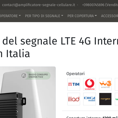
contact@amplificatore-segnale-cellulare.it
·
+39800745696
(Vendi
OPERATORE
PER TIPO DI SEGNALE
PER COPERTURA
ACCESSOR
e del segnale LTE 4G Inte
 Italia
Operatori