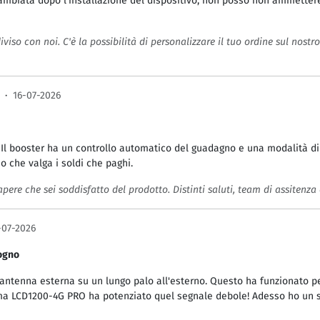
ambiata dopo l'installazione del dispositivo, non posso non ammettere
viso con noi. C'è la possibilità di personalizzare il tuo ordine sul nostro 
·
16-07-2026
. Il booster ha un controllo automatico del guadagno e una modalità di r
so che valga i soldi che paghi.
apere che sei soddisfatto del prodotto. Distinti saluti, team di assitenza 
-07-2026
sogno
antenna esterna su un lungo palo all'esterno. Questo ha funzionato p
 ma LCD1200-4G PRO ha potenziato quel segnale debole! Adesso ho un se