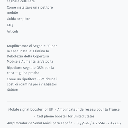
segnale cellulare
Come installare un ripetitore
mobile
Guida acquisto
FAQ
Articoli
Amplificatore di Segnale 5G per
la Casa in Italia: Elimina la
Debolezza della Copertura
Mobile e Aumenta la Velocità
Ripetitore segnale GSM per la
casa — guida pratica
Come un ripetitore GSM riduce i
costi di roaming per i viaggiatori
italiani
Mobile signal booster for UK
·
Amplificateur de réseau pour la France
·
Cell phone booster for United States
Amplificador de Señal Móvil para España
·
مكرر 3G / 4G GSM - مضخمات