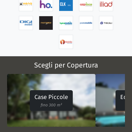
Scegli per Copertura
Case Piccole
Edif
fino 300 m²
30