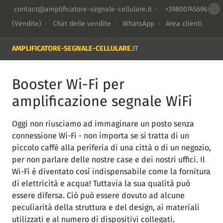
contact@amplificatore-segnale-cellulare.it
·
+39800745696
(Vendite) ·
Chat delle vendite
·
WhatsApp
·
Area clienti
AMPLIFICATORE-SEGNALE-CELLULARE
.IT
Booster Wi-Fi per
amplificazione segnale WiFi
Oggi non riusciamo ad immaginare un posto senza
connessione Wi-Fi - non importa se si tratta di un
piccolo caffè alla periferia di una città o di un negozio,
per non parlare delle nostre case e dei nostri uffici. Il
Wi-Fi è diventato così indispensabile come la fornitura
di elettricità e acqua! Tuttavia la sua qualità può
essere difersa. Ciò può essere dovuto ad alcune
peculiarità della struttura e del design, ai materiali
utilizzati e al numero di dispositivi collegati.