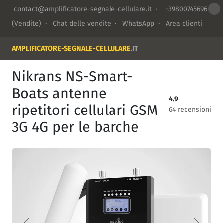
contact@amplificatore-segnale-cellulare.it
·
+39800745696
(Vendite) ·
Chat delle vendite
·
WhatsApp
·
Area clienti
AMPLIFICATORE-SEGNALE-CELLULARE
.IT
Nikrans NS-Smart-
Boats antenne
4.9
ripetitori cellulari GSM
64 recensioni
3G 4G per le barche