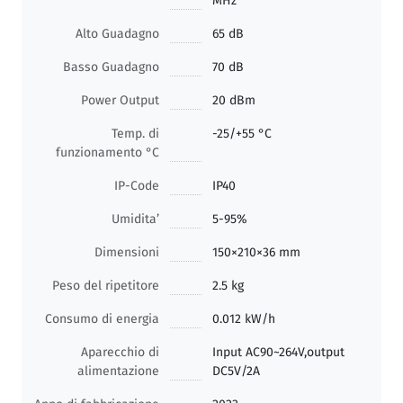
MHz
Alto Guadagno
65 dB
Basso Guadagno
70 dB
Power Output
20 dBm
Temp. di
-25/+55 °C
funzionamento °C
IP-Code
IP40
Umidita’
5-95%
Dimensioni
150×210×36 mm
Peso del ripetitore
2.5 kg
Consumo di energia
0.012 kW/h
Aparecchio di
Input AC90~264V,output
alimentazione
DC5V/2A