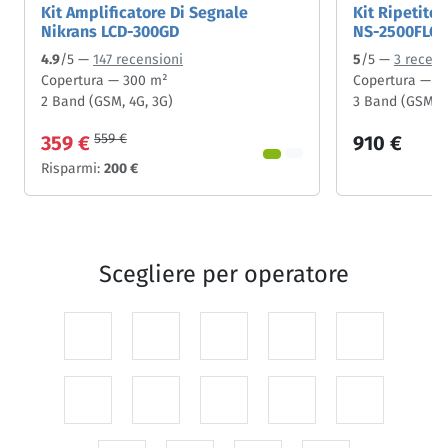
Kit Amplificatore Di Segnale
Kit Ripetito
Nikrans LCD-300GD
NS-2500FLG
4.9
/5 —
147 recensioni
5
/5 —
3 recens
Copertura — 300 m²
Copertura — 2
2 Band (GSM, 4G, 3G)
3 Band (GSM, 4
559 €
359 €
910 €
Risparmi:
200 €
Scegliere per
operatore