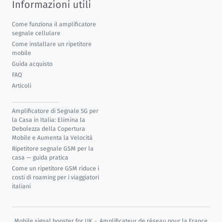
Informazioni utili
Come funziona il amplificatore
segnale cellulare
Come installare un ripetitore
mobile
Guida acquisto
FAQ
Articoli
Amplificatore di Segnale 5G per
la Casa in Italia: Elimina la
Debolezza della Copertura
Mobile e Aumenta la Velocità
Ripetitore segnale GSM per la
casa — guida pratica
Come un ripetitore GSM riduce i
costi di roaming per i viaggiatori
italiani
Mobile signal booster for UK
·
Amplificateur de réseau pour la France