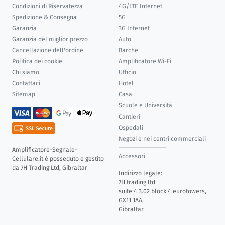
Condizioni di Riservatezza
4G/LTE Internet
Spedizione & Consegna
5G
Garanzia
3G Internet
Garanzia del miglior prezzo
Auto
Cancellazione dell'ordine
Barche
Politica dei cookie
Amplificatore Wi-Fi
Chi siamo
Ufficio
Contattaci
Hotel
Sitemap
Casa
Scuole e Università
Cantieri
Ospedali
Negozi e nei centri commerciali
Amplificatore-Segnale-
Accessori
Cellulare.it è posseduto e gestito
da 7H Trading Ltd, Gibraltar
Indirizzo legale:
7H trading ltd
suite 4.3.02 block 4 eurotowers,
GX11 1AA,
Gibraltar