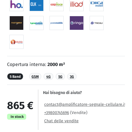
Copertura interna:
2000 m²
5 Band
GSM
4G
5G
3G
Hai bisogno di aiuto?
865 €
contact@amplificatore-segnale-cellulare.it
+39800745696
(Vendite)
In stock
Chat delle vendite