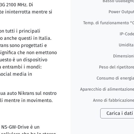
Basso Guadagn
3G 2100 MHz. Di
te ininterrotta mentre si
Power Outpu
Temp. di funzionamento °
 tutti i principali
IP-Cod
 anche questi in Italia.
krans sono progettati e
Umidita
 significa che non emettono
Dimension
uesto è un dispositivo
da entrambi i mondi:
Peso del ripetitor
social media in
Consumo di energi
Aparecchio di alimentazion
tua auto Nikrans sul nostro
ali mentre in movimento.
Anno di fabbricazion
Carica i dati
ns NS-GW-Drive è un