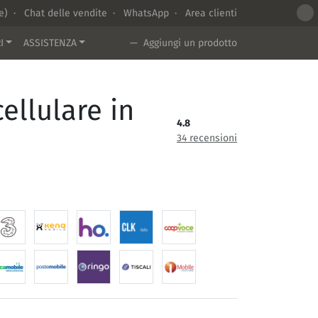
te) ·
Chat delle vendite
·
WhatsApp
·
Area clienti
I
ASSISTENZA
— Aggiungi un prodotto
ellulare in
4.8
34 recensioni