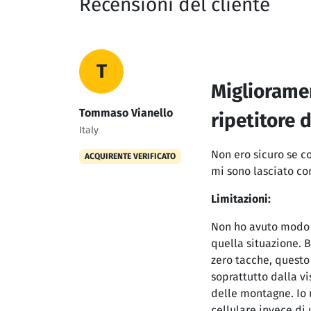
Recensioni del cliente
T
Miglioramen
Tommaso Vianello
ripetitore 
Italy
Non ero sicuro se c
ACQUIRENTE VERIFICATO
mi sono lasciato co
Limitazioni:
Non ho avuto modo d
quella situazione. 
zero tacche, questo
soprattutto dalla vi
delle montagne. Io 
cellulare invece di 