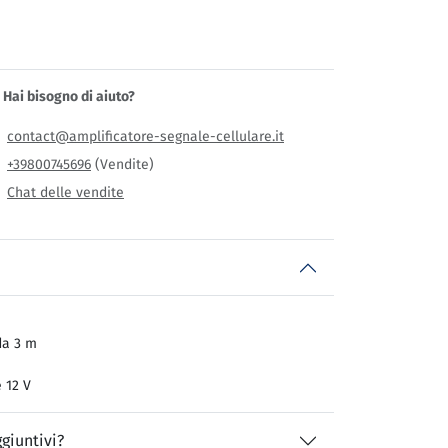
Hai bisogno di aiuto?
contact@amplificatore-segnale-cellulare.it
+39800745696
(Vendite)
Chat delle vendite
da 3 m
 12 V
giuntivi?