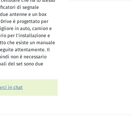
 cellulare che ha lo stesso
icatori di segnale
a due antenne e un box
-Drive è progettato per
gliore in auto, camion e
rio per l'installazione e
fatto che esiste un manuale
seguite attentamente. Il
uindi non è necessario
ali del set sono due
rci in chat