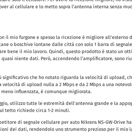
over al cellulare e lo metto sopra l’antenna interna senza muov
n il mio furgone e spesso la ricezione è migliore all'esterno 
ane o boschive lontane dalle città con solo 1 barra di segna
re bene il mio lavoro. Quindi, questo prodotto è stato un otti
 quasi niente dati. Però, accendendo l’amplificatore, sono riu
 significativo che ho notato riguarda la velocità di upload, ch
 velocità di upload nulla a 2 Mbps e da 2 Mbps a una notevole
 meno influenzata, è comunque migliorata.
io, utilizzo tutte le estremità dell'antenna grande e la appog
ul tetto richiede circa 1-2 minuti.
ipetitore di segnale cellulare per auto Nikrans NS-GW-Drive h
zioni dei dati, rendendolo uno strumento prezioso per il mio l