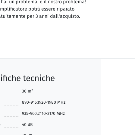
 hai un problema, è il nostro problema!
amplificatore potrà essere riparato
atuitamente per 3 anni dall'acquisto.
ifiche tecniche
a
30 m²
e
890-915,1920-1980 MHz
e
935-960,2110-2170 MHz
o
40 dB