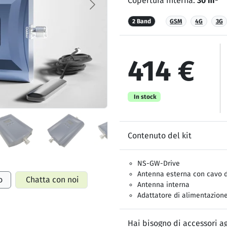
Copertura interna:
30 m²
2 Band
GSM
4G
3G
414 €
In stock
Contenuto del kit
NS-GW-Drive
Antenna esterna con cavo 
o
Chatta con noi
Antenna interna
Adattatore di alimentazione
Hai bisogno di accessori ag