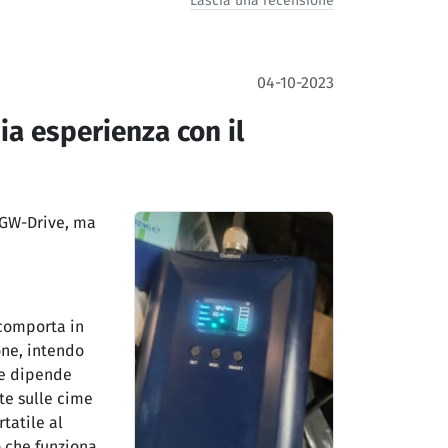
Lascia una recensione
04-10-2023
ia esperienza con il
S-GW-Drive, ma
 comporta in
one, intendo
re dipende
ate sulle cime
tatile al
o che funziona