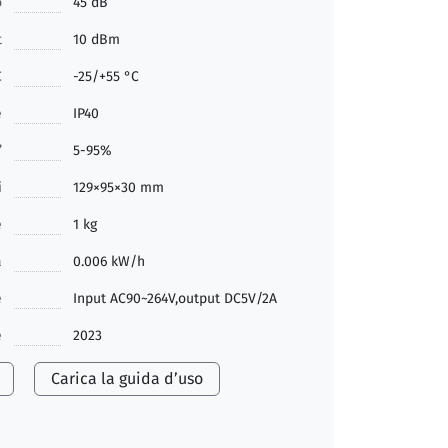
o
45 dB
t
10 dBm
C
-25/+55 °C
e
IP40
’
5-95%
i
129×95×30 mm
e
1 kg
a
0.006 kW/h
e
Input AC90~264V,output DC5V/2A
e
2023
Carica la guida d’uso