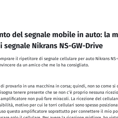
to del segnale mobile in auto: la m
di segnale Nikrans NS-GW-Drive
omprare il ripetitore di segnale cellulare per auto Nikrans N
nvincere da un amico che me lo ha consigliato.
i provarlo in una macchina in corsa; quindi, non so come si
Bisogna tenere presente che se non c’è proprio nessuna ricezi
 amplificatore non può fare miracoli. La ricezione del cellula
sibilità, motivo per cui le torri cellulari sono spesso posizion
uso questo amplificatore soprattutto per connettere il mio por
usare solo il cellulare. Per avere la ricezione migliore, ho vist