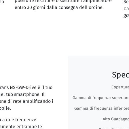
possibile restituire o sostituire l'amplificatore
no
Se
entro 30 giorni dalla consegna dell'ordine.
L'
gr
Spec
rans NS-GW-Drive è il tuo
Copertur
el tuo smartphone. Il
Gamma di frequenza superior
one di rete amplificando i
obile.
Gamma di frequenza inferior
Alto Guadagn
a a due frequenze
amente entrambe le