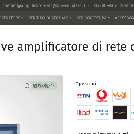
contact@amplificatore-segnale-cellulare.it
·
+39800745696
(Vendi
OPERATORE
PER TIPO DI SEGNALE
PER COPERTURA
ACCESSOR
e amplificatore di rete c
Operatori