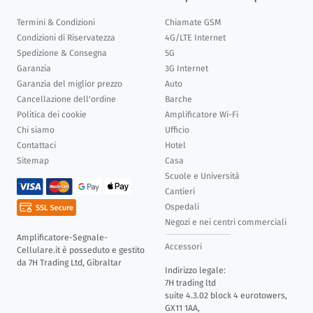
Termini & Condizioni
Chiamate GSM
Condizioni di Riservatezza
4G/LTE Internet
Spedizione & Consegna
5G
Garanzia
3G Internet
Garanzia del miglior prezzo
Auto
Cancellazione dell'ordine
Barche
Politica dei cookie
Amplificatore Wi-Fi
Chi siamo
Ufficio
Contattaci
Hotel
Sitemap
Casa
Scuole e Università
Cantieri
Ospedali
Negozi e nei centri commerciali
Amplificatore-Segnale-
Accessori
Cellulare.it è posseduto e gestito
da 7H Trading Ltd, Gibraltar
Indirizzo legale:
7H trading ltd
suite 4.3.02 block 4 eurotowers,
GX11 1AA,