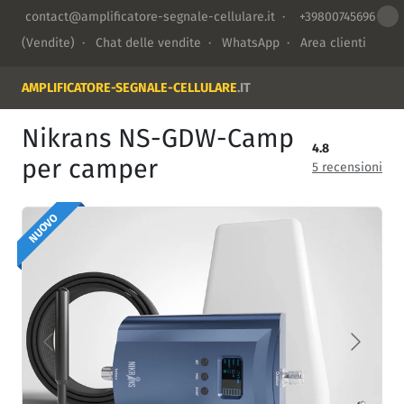
contact@amplificatore-segnale-cellulare.it
·
+39800745696
(Vendite) ·
Chat delle vendite
·
WhatsApp
·
Area clienti
AMPLIFICATORE-SEGNALE-CELLULARE
.IT
Nikrans NS-GDW-Camp
4.8
per camper
5 recensioni
NUOVO