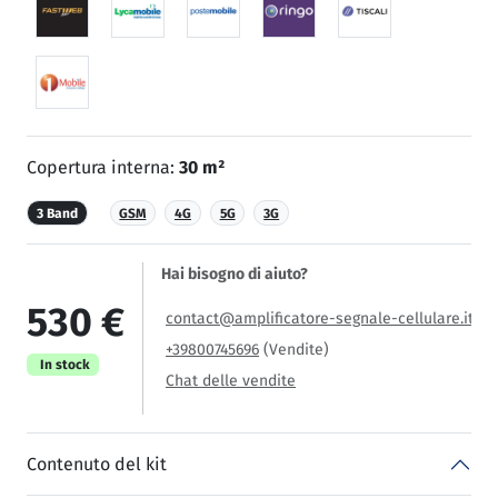
Copertura interna:
30 m²
3 Band
GSM
4G
5G
3G
Hai bisogno di aiuto?
530 €
contact@amplificatore-segnale-cellulare.it
+39800745696
(Vendite)
In stock
Chat delle vendite
Contenuto del kit