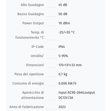
Alto Guadagno
45 dB
Basso Guadagno
50 dB
Power Output
10 dBm
Temp. di
-25/+55 °C
funzionamento °C
IP-Code
IP44
Umidita’
5-95%
Dimensioni
175×131×33 mm
Peso del ripetitore
0.7 kg
Consumo di energia
0.006 kW/h
Aparecchio di
Input AC90~264V,output
alimentazione
DC12V/3A
Anno di fabbricazione
2023