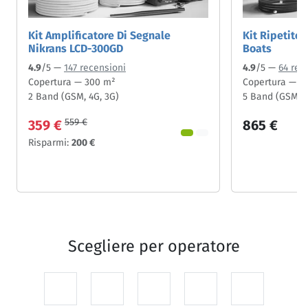
Kit Amplificatore Di Segnale
Kit Ripetito
Nikrans LCD-300GD
Boats
4.9
/5 —
147 recensioni
4.9
/5 —
64 rec
Copertura — 300 m²
Copertura — 2
2 Band (GSM, 4G, 3G)
5 Band (GSM, 4
559 €
359 €
865 €
Risparmi:
200 €
Scegliere per
operatore