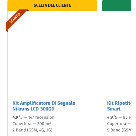
SCELTA DEL CLIENTE
SCONTO
Kit Amplificatore Di Segnale
Kit Ripetito
Nikrans LCD-300GD
Smart
4.9
/5 —
147 recensioni
4.9
/5 —
85 rec
Copertura — 300 m²
Copertura — 6
2 Band (GSM, 4G, 3G)
5 Band (GSM, 4