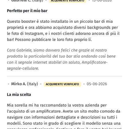
·
Gabriele C.
(Italy) ·
·
13-06-2026
ACQUIRENTE VERIFICATO
Perfetto per il mio bar
Questo booster è stato installato in un piccolo bar di mia
proprietà e ora abbiamo acquistato diversi backgrounds per
le foto di Instagram, e i nostri clienti adorano ancora di più il
bar! Possono pubblicare le loro foto proprio lì.
Cara Gabriele, siamo davvero felici che grazie al nostro
prodotto la particolarità del tuo bar stia andando così bene
con il segnale internet stabile! Un saluto, Amplificatore-
segnale-cellulare.
·
Mirko A.
(Italy) ·
·
05-06-2026
ACQUIRENTE VERIFICATO
La mia scelta
Mia sorella mi ha raccomandato la vostra azienda per
l'acquisto di un amplificatore. Avete un sito molto comodo da
navigare con informazioni dettagliate e descrizioni su tutti i
modelli. Sono stato in grado di scegliere il modello senza una