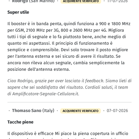
·
Rodrigo
(San Marino) ·
·
11-07-2026
ACQUIRENTE VERIFICATO
Super utile
Il booster è in banda penta, quindi funziona a 900 e 1800 MHz
per GSM, 2100 MHz per 3G, 800 e 2600 MHz per 4G. Migliora
tutti i tipi di segnale e lo fa piuttosto bene, anche meglio di
quanto mi aspettassi. Il principio di funzionamento è
semplice e comprensibile. Devi solo trovare il posto migliore
per l'antenna esterna e sei sicuro di avere il risultato. Se
ancora non rileva alcun segnale, cambia semplicemente la
posizione dell'antenna esterna.
Ciao Rodrigo, grazie per aver lasciato il feedback. Siamo lieti di
sapere che sei soddisfatto del risultato. Cordiali saluti, il team
di Amplificatore-Segnale-Cellulare.it.
·
Thomaso Sano
(Italy) ·
·
07-07-2026
ACQUIRENTE VERIFICATO
Tacche piene
Il dispositivo è efficace Mi piace la piena copertura in ufficio