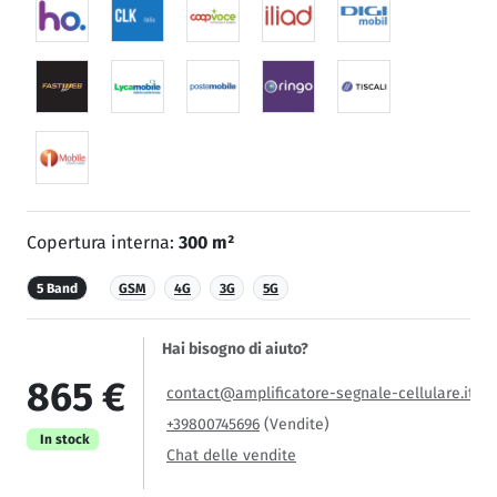
Copertura interna:
300 m²
5 Band
GSM
4G
3G
5G
Hai bisogno di aiuto?
865 €
contact@amplificatore-segnale-cellulare.it
+39800745696
(Vendite)
In stock
Chat delle vendite