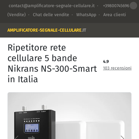
contact@amplificatore-segnale-cellulare.it
·
+39800745696
(Vendite) ·
Chat delle vendite
·
WhatsApp
·
Area clienti
AMPLIFICATORE-SEGNALE-CELLULARE
.IT
Ripetitore rete
cellulare 5 bande
4.9
Nikrans NS-300-Smart
103 recensioni
in Italia