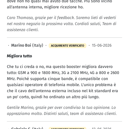
dove non ho quasi mai avuto due tacche. Più sono vicino
all'antenna interna, migliore ricezione ho.
Caro Thomaso, grazie per il feedback. Saremo lieti di vederti
nel nostro negozio la prossima volta. Cordiali saluti, Team di
assistenza clienti.
·
Marino Boi
(Italy) ·
·
15-06-2026
ACQUIRENTE VERIFICATO
Migliora tutto
Che tu ci creda o no, ma questo booster migliora davvero
tutto: GSM a 900 e 1800 MHz, 3G a 2100 MHz, 4G a 800 e 2600
MHz. Poiché supporta cinque bande, è compatibile con
qualsiasi operatore di telefonia mobile. L'unico problema è
che il cavo dell'antenna esterna incluso nel kit standard era
un po' corto, quindi ho ordinato un altro più lungo.
Gentile Marino, grazie per aver condiviso la tua opinione. Lo
apprezziamo molto. Distinti saluti, team di assistenza clienti.