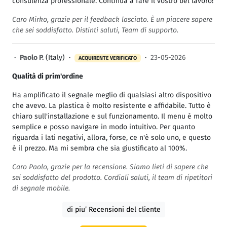
consulenza professionale. Continua a fare il vostro bel lavoro!
Caro Mirko, grazie per il feedback lasciato. È un piacere sapere
che sei soddisfatto. Distinti saluti, Team di supporto.
·
Paolo P.
(Italy) ·
·
23-05-2026
ACQUIRENTE VERIFICATO
Qualità di prim'ordine
Ha amplificato il segnale meglio di qualsiasi altro dispositivo
che avevo. La plastica è molto resistente e affidabile. Tutto è
chiaro sull'installazione e sul funzionamento. Il menu è molto
semplice e posso navigare in modo intuitivo. Per quanto
riguarda i lati negativi, allora, forse, ce n'è solo uno, e questo
è il prezzo. Ma mi sembra che sia giustificato al 100%.
Caro Paolo, grazie per la recensione. Siamo lieti di sapere che
sei soddisfatto del prodotto. Cordiali saluti, il team di ripetitori
di segnale mobile.
di piu’ Recensioni del cliente