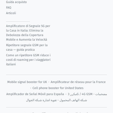
Guida acquisto
FAQ
Articoli
Amplificatore di Segnale 5G per
la Casa in Italia: Elimina la
Debolezza della Copertura
Mobile e Aumenta la Velocità
Ripetitore segnale GSM per la
casa — guida pratica
Come un ripetitore GSM riduce i
costi di roaming per i viaggiatori
italiani
Mobile signal booster for UK
·
Amplificateur de réseau pour la France
·
Cell phone booster for United States
Amplificador de Señal Móvil para España
·
مكرر 3G / 4G GSM - مضخمات
شبكة الهاتف المحمول - تقوية اشارة شبكة الجوال