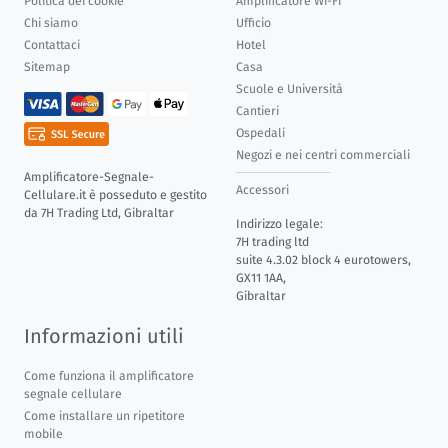
Politica dei cookie
Amplificatore Wi-Fi
Chi siamo
Ufficio
Contattaci
Hotel
Sitemap
Casa
Scuole e Università
Cantieri
Ospedali
Negozi e nei centri commerciali
Amplificatore-Segnale-
Accessori
Cellulare.it è posseduto e gestito
da 7H Trading Ltd, Gibraltar
Indirizzo legale:
7H trading ltd
suite 4.3.02 block 4 eurotowers,
GX11 1AA,
Gibraltar
Informazioni utili
Come funziona il amplificatore
segnale cellulare
Come installare un ripetitore
mobile