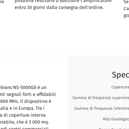
possibile restituire o sostituire l'amplificatore
no
Se
entro 30 giorni dalla consegna dell'ordine.
L'
gr
Spec
krans NS-5000GD è un
Copertur
i segnali forti e affidabili
Gamma di frequenza superior
00 MHz. Il dispositivo è
alia e in Europa. Tra i
Gamma di frequenza inferior
a di copertura interna
Alto Guadagn
erabile, che è 3 000 mq.
ndi centri commerciali,