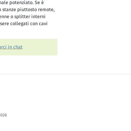
nale potenziato. Se è
n stanze piuttosto remote,
nne o splitter interni
ssere collegati con cavi
rci in chat
2026