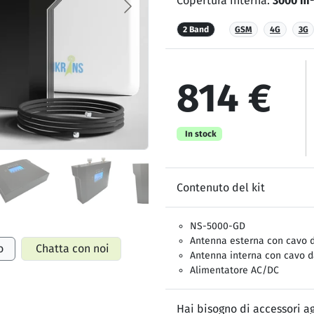
Copertura interna:
3000 m²
2 Band
GSM
4G
3G
814 €
In stock
Contenuto del kit
NS-5000-GD
Antenna esterna con cavo 
o
Chatta con noi
Antenna interna con cavo d
Alimentatore AC/DC
Hai bisogno di accessori ag