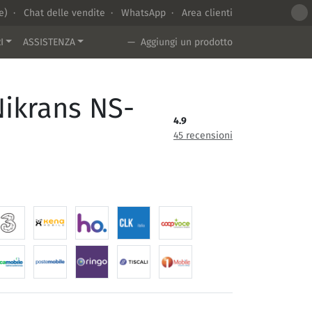
te) ·
Chat delle vendite
·
WhatsApp
·
Area clienti
I
ASSISTENZA
— Aggiungi un prodotto
Nikrans NS-
4.9
45 recensioni