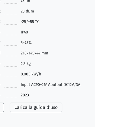
o
75 dB
t
23 dBm
C
-25/+55 °C
e
IP40
’
5-95%
i
210×145×44 mm
e
2.3 kg
a
0.005 kW/h
e
Input AC90~264V,output DC12V/3A
e
2023
Carica la guida d’uso