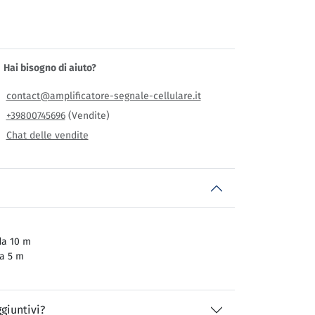
Hai bisogno di aiuto?
contact@amplificatore-segnale-cellulare.it
+39800745696
(Vendite)
Chat delle vendite
da 10 m
a 5 m
giuntivi?