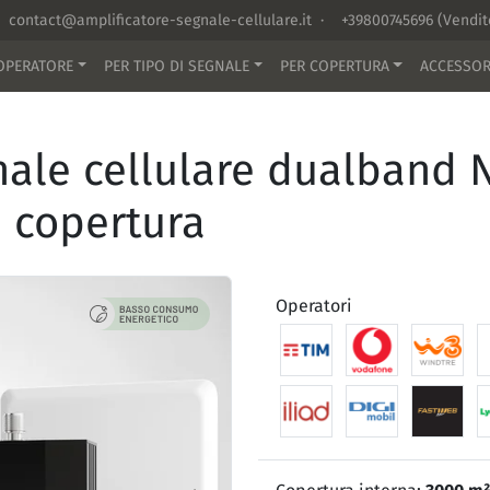
contact@amplificatore-segnale-cellulare.it
·
+39800745696
(Vendi
OPERATORE
PER TIPO DI SEGNALE
PER COPERTURA
ACCESSOR
nale cellulare dualband 
 copertura
Operatori