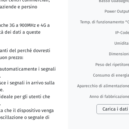
Basso Guadagn
i aziende e persino
Power Outpu
Temp. di funzionamento °
anche 3G a 900MHz e 4G a
à dei dati a queste
IP-Cod
Umidita
tanti del perché dovresti
Dimension
uon prezzo:
Peso del ripetitor
 automaticamente i segnali
Consumo di energi
.
ce i segnali in arrivo sulla
Aparecchio di alimentazion
e.
 ideale per gli utenti che
Anno di fabbricazion
.
Carica i dati
a che il dispositivo venga
scillazione o segnale di