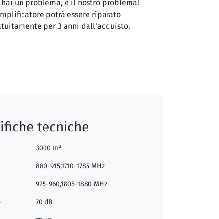
 hai un problema, è il nostro problema!
amplificatore potrà essere riparato
atuitamente per 3 anni dall'acquisto.
ifiche tecniche
a
3000 m²
e
880-915,1710-1785 MHz
e
925-960,1805-1880 MHz
o
70 dB