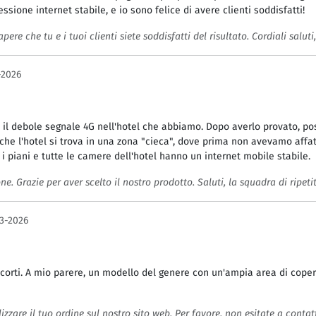
essione internet stabile, e io sono felice di avere clienti soddisfatti!
pere che tu e i tuoi clienti siete soddisfatti del risultato. Cordiali salut
-2026
il debole segnale 4G nell'hotel che abbiamo. Dopo averlo provato, posso
che l'hotel si trova in una zona "cieca", dove prima non avevamo affat
i piani e tutte le camere dell'hotel hanno un internet mobile stabile.
one. Grazie per aver scelto il nostro prodotto. Saluti, la squadra di ripeti
3-2026
 corti. A mio parere, un modello del genere con un'ampia area di coper
zzare il tuo ordine sul nostro sito web. Per favore, non esitate a contat