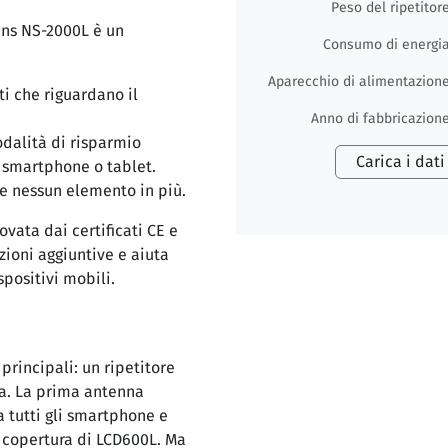
Peso del ripetitor
rans NS-2000L è un
Consumo di energi
Aparecchio di alimentazion
ti che riguardano il
Anno di fabbricazion
odalità di risparmio
Carica i dati
a smartphone o tablet.
e nessun elemento in più.
ovata dai certificati CE e
ioni aggiuntive e aiuta
spositivi mobili.
principali: un ripetitore
na. La prima antenna
a tutti gli smartphone e
di copertura di LCD600L. Ma