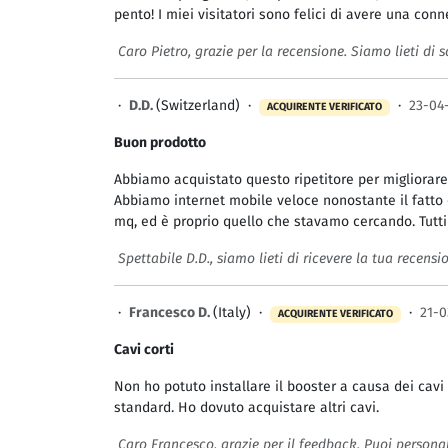
pento! I miei visitatori sono felici di avere una conn
Caro Pietro, grazie per la recensione. Siamo lieti di sa
·
D.D.
(Switzerland) ·
·
23-04
ACQUIRENTE VERIFICATO
Buon prodotto
Abbiamo acquistato questo ripetitore per migliorare 
Abbiamo internet mobile veloce nonostante il fatto 
mq, ed è proprio quello che stavamo cercando. Tutti 
Spettabile D.D., siamo lieti di ricevere la tua recensi
·
Francesco D.
(Italy) ·
·
21-0
ACQUIRENTE VERIFICATO
Cavi corti
Non ho potuto installare il booster a causa dei cavi
standard. Ho dovuto acquistare altri cavi.
Caro Francesco, grazie per il feedback. Puoi personali