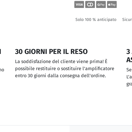
Solo 100 % anticipato
Sicur
I
30 GIORNI PER IL RESO
3
A
La soddisfazione del cliente viene prima! È
possibile restituire o sostituire l'amplificatore
no
Se
entro 30 giorni dalla consegna dell'ordine.
L'
gr