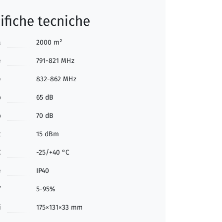
ifiche tecniche
a
2000 m²
e
791-821 MHz
e
832-862 MHz
o
65 dB
o
70 dB
t
15 dBm
C
-25/+40 °C
e
IP40
’
5-95%
i
175×131×33 mm