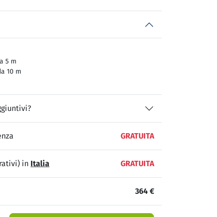
a 5 m
da 10 m
giuntivi?
enza
GRATUITA
ativi) in
Italia
GRATUITA
364 €