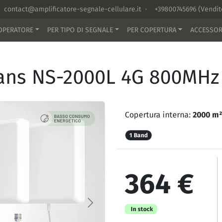
contact@amplificatore-segnale-cellulare.it
·
+39800745696
(Vendi
OPERATORE
PER TIPO DI SEGNALE
PER COPERTURA
ACCESSOR
rans NS-2000L 4G 800MHz
Copertura interna:
2000 m²
1 Band
364 €
In stock