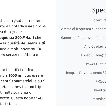
Spec
che è in grado di rendere
Copertur
rte da poterla usare anche
Gamma di frequenza superior
ra di segnale.
requenza 800 MHz
, il che
Gamma di frequenza inferior
re la qualità del segnale
di
Alto Guadagn
une a molti operatori in
ro servizi nell’Italia e
Basso Guadagn
Power Outpu
o in edifici di diversi
Temp. di funzionamento °
fino
a 2000 m²
, può essere
 centri commerciali e altri
IP-Cod
orta connessioni multiple.
Umidita
ti nella sua area di
iorato. Questo booster 4G
Dimension
iasi stanza.