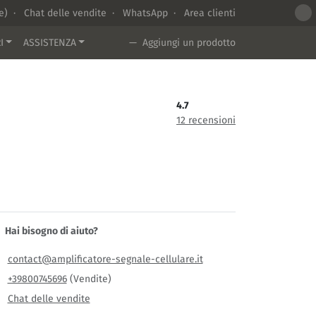
te) ·
Chat delle vendite
·
WhatsApp
·
Area clienti
I
ASSISTENZA
— Aggiungi un prodotto
4.7
12 recensioni
Hai bisogno di aiuto?
contact@amplificatore-segnale-cellulare.it
+39800745696
(Vendite)
Chat delle vendite