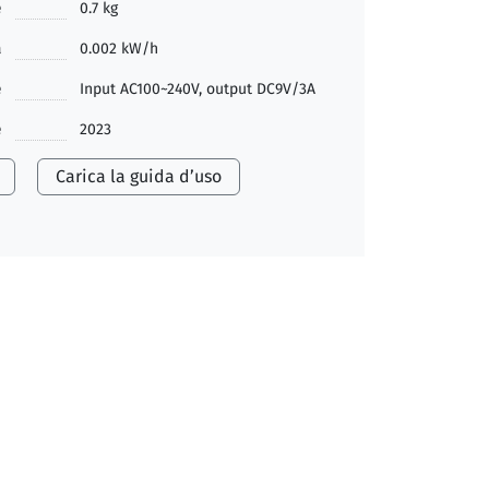
e
0.7 kg
a
0.002 kW/h
e
Input AC100~240V, output DC9V/3A
e
2023
Carica la guida d’uso