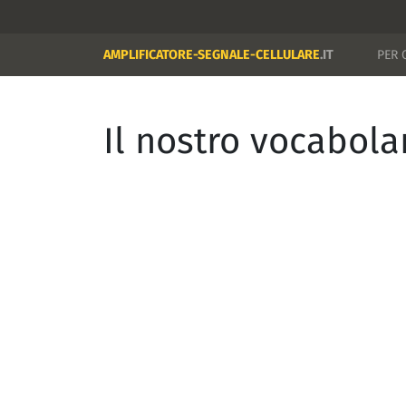
AMPLIFICATORE-SEGNALE-CELLULARE
.IT
PER 
Il nostro vocabola