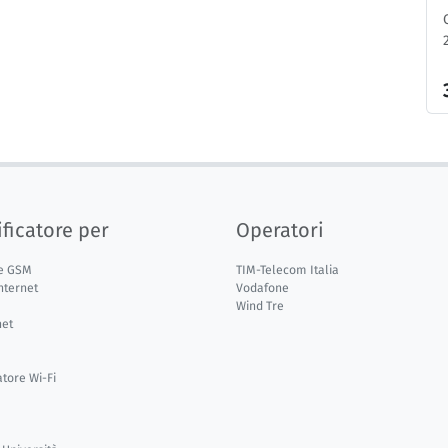
ficatore per
Operatori
e GSM
TIM-Telecom Italia
nternet
Vodafone
Wind Tre
net
atore Wi-Fi