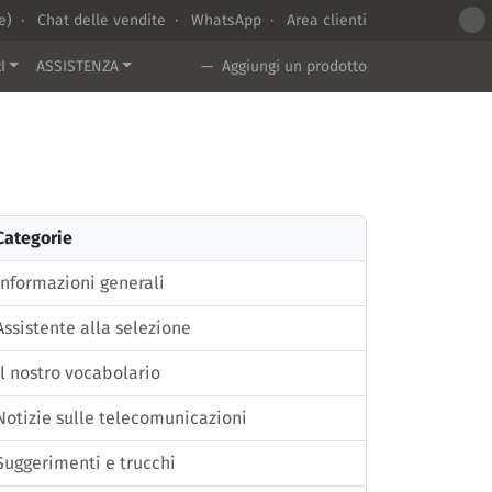
te) ·
Chat delle vendite
·
WhatsApp
·
Area clienti
I
ASSISTENZA
— Aggiungi un prodotto
Categorie
Informazioni generali
Assistente alla selezione
Il nostro vocabolario
Notizie sulle telecomunicazioni
Suggerimenti e trucchi