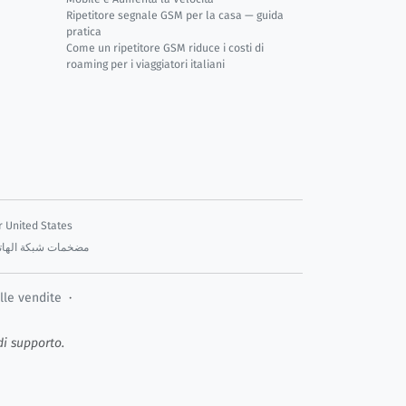
Ripetitore segnale GSM per la casa — guida
pratica
Come un ripetitore GSM riduce i costi di
roaming per i viaggiatori italiani
r United States
مضخمات شبكة الهاتف المحم
lle vendite
·
di supporto.