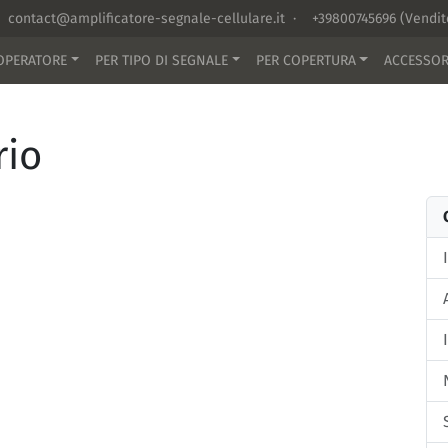
contact@amplificatore-segnale-cellulare.it
·
+39800745696
(Vendi
OPERATORE
PER TIPO DI SEGNALE
PER COPERTURA
ACCESSOR
rio