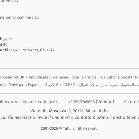
 Università
 nei centri commerciali
i
 legale:
g ltd
.02 block 4 eurotowers, GX11 1AA,
r
booster for UK
·
Amplificateur de réseau pour la France
·
Cell phone booster fo
Señal Móvil para España
·
مكرر 3G / 4G GSM - ول - تقوية اشارة شبكة الجوال
ficatore-segnale-cellulare.it
·
+39800745696
(Vendite) ·
Chat de
Via della Moscova, 3,
20121
,
Milan
,
Italia
 cui sia necessario inviarci una merce, contattare prima il nostro team 
2001-2026 © Tutti i diritti riservati.