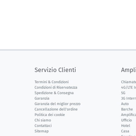
Servizio Clienti
Ampli
Termini & Condizioni
Chiamat
Condizioni di Riservatezza
4G/LTE I
Spedizione & Consegna
5G
Garanzia
3G Inter
Garanzia del miglior prezzo
Auto
Cancellazione dell'ordine
Barche
Politica dei cookie
Amplific
Chi siamo
Ufficio
Contattaci
Hotel
Sitemap
Casa